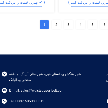
بهترین قیمت را دریافت کنید
1
2
3
4
5
6
B
شهر هنگشوی، استان هبی، شهرستان آنپینگ، منطقه
ن
صنعتی بیدالیانگ
E-mail:
sales@waistsupportbelt.com
Tel:
008615350809311