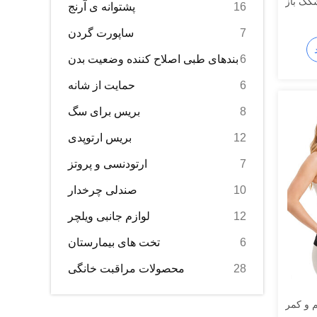
شکک باز
16
پشتوانه ی آرنج
7
ساپورت گردن
6
بندهای طبی اصلاح کننده وضعیت بدن
6
حمایت از شانه
8
بریس برای سگ
12
بریس ارتوپدی
7
ارتودنسی و پروتز
10
صندلی چرخدار
12
لوازم جانبی ویلچر
6
تخت های بیمارستان
28
محصولات مراقبت خانگی
رداری 3 در 1، شکم و کمر