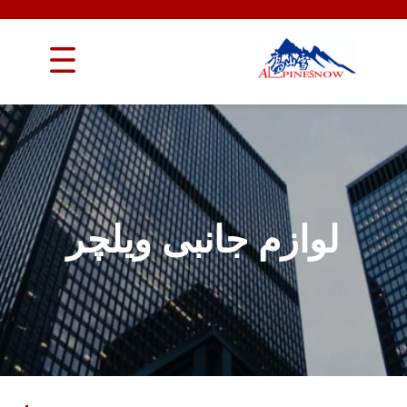
لوازم جانبی ویلچر