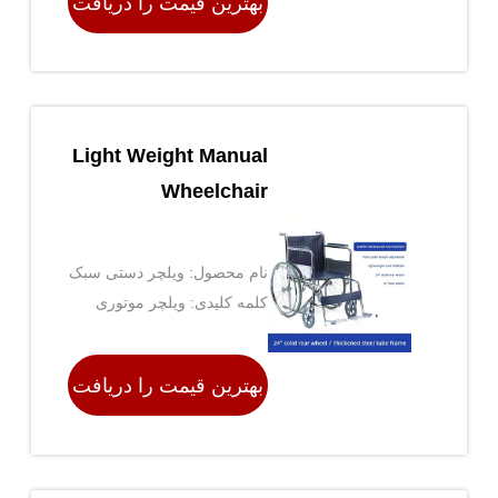
بهترین قیمت را دریافت
کنید
Light Weight Manual
Wheelchair
نام محصول: ویلچر دستی سبک
وزن
کلمه کلیدی: ویلچر موتوری
سبک ， ویلچر با استراحت پا
， سبکترین ویلچر قدرت
بهترین قیمت را دریافت
کنید