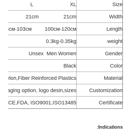
L
XL
Size
21cm
21cm
Width
93см-103см
100см-120см
Length
0.3kg-0.35kg
weight
Unsex
Men Women
Gender
Black
Color
& Nylon,Fiber Reinforced Plastics
Material
packaging option, logo desin,sizes
Customization
CE,FDA, ISO9001,ISO13485
Certificate
Indicatio
ns: