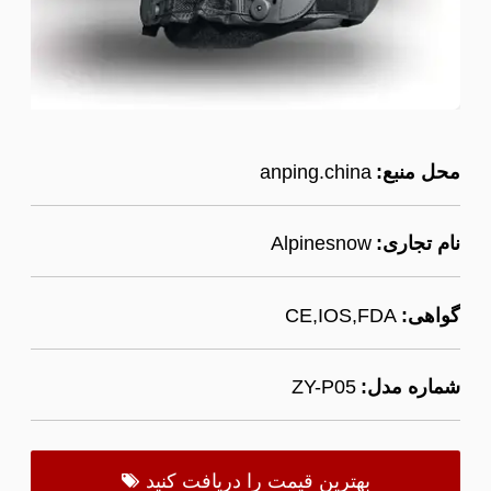
محل منبع:
anping.china
نام تجاری:
Alpinesnow
گواهی:
CE,IOS,FDA
شماره مدل:
ZY-P05
بهترین قیمت را دریافت کنید