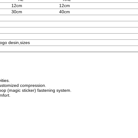
12cm
12cm
30cm
40cm
logo desin,sizes
ities.
 customized compression.
op (magic sticker) fastening system.
mfort.