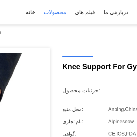
دربارهی ما
فیلم های
محصولات
خانه
m
Knee Support For G
جزئیات محصول:
Anping.chin
محل منبع:
Alpinesnow
نام تجاری:
CE,IOS,FDA
گواهی: