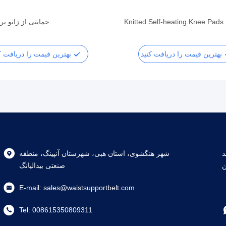
Knitted Self-heating Knee Pads
حمایتی از زانو ب
بهترین قیمت را دریافت کنید
بهترین قیمت را دریافت کنید
B
شهر هنگشوی، استان هبی، شهرستان آنپینگ، منطقه
ن
صنعتی بیدالیانگ
E-mail:
sales@waistsupportbelt.com
Tel:
008615350809311