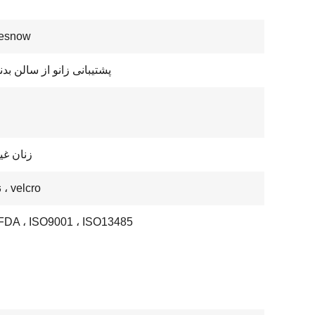
nesnow
پشتیبانی زانو از سالن بد
زنان غ
نئوپرن ، velcro
FDA ، ISO9001 ، ISO13485