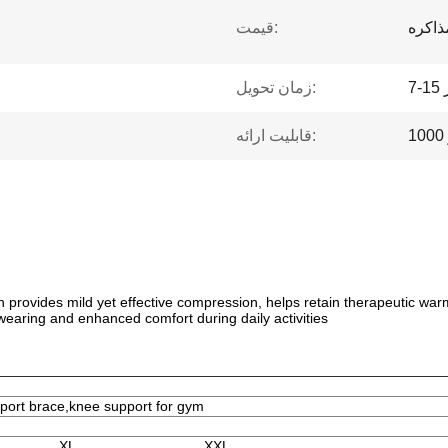
ذاکره
قیمت:
ز
زمان تحویل:
قابلیت ارائه:
n provides mild yet effective compression, helps retain therapeutic war
wearing and enhanced comfort during daily activities
pport brace,knee support for gym
XL
XXL