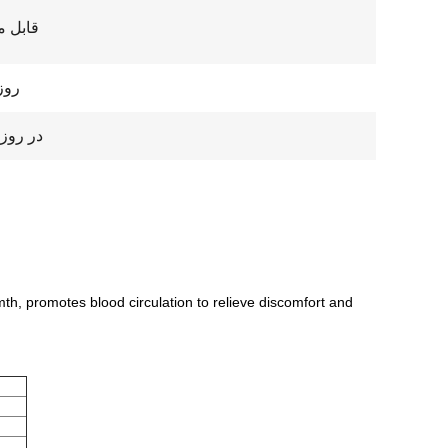
قابل م
7-15 رو
1000 در روز
mth, promotes blood circulation to relieve discomfort and