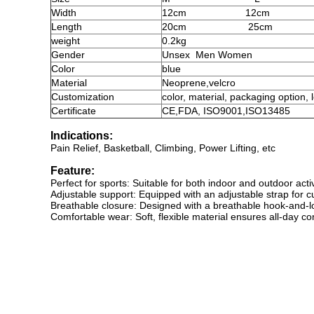
Width
12cm
12cm
Length
20cm
25cm
weight
0.2kg
Gender
Unsex
Men Women
Color
blue
Material
Neoprene,velcro
Customization
color, material, packaging option, 
Certificate
CE,FDA, ISO9001,ISO13485
Indications:
Pain Relief, Basketball, Climbing, Power Lifting, etc
Feature:
Perfect for sports: Suitable for both indoor and outdoor activ
Adjustable support: Equipped with an adjustable strap for
Breathable closure: Designed with a breathable hook-and-lo
Comfortable wear: Soft, flexible material ensures all-day co