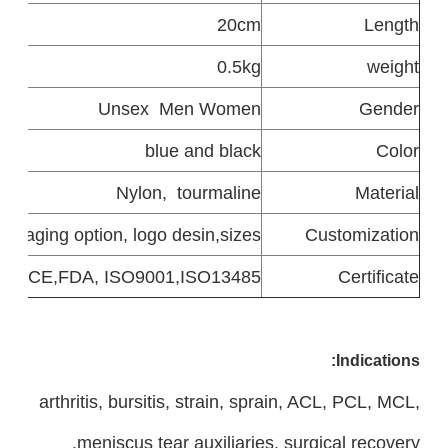
20cm
Length
0.5kg
weight
Unsex
Men Women
Gender
blue and black
Color
Nylon,
tourmaline
Material
packaging option, logo desin,sizes
Customization
CE,FDA, ISO9001,ISO13485
Certificate
Indications:
arthritis, bursitis, strain, sprain, ACL, PCL, MCL,
meniscus tear auxiliaries, surgical recovery.